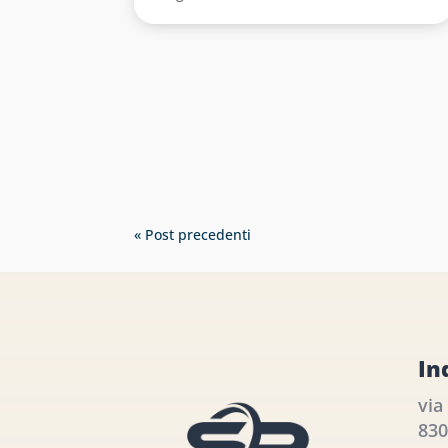
« Post precedenti
In
via
830