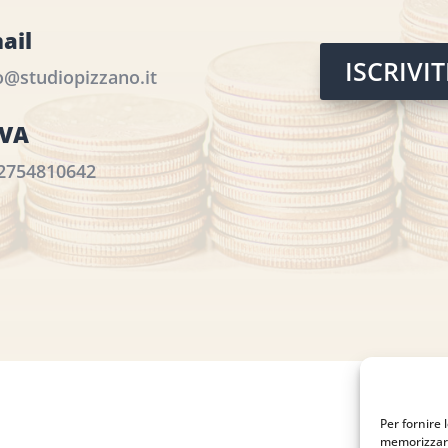
ail
ISCRIVI
o@studiopizzano.it
IVA
2754810642
Per fornire 
memorizzare