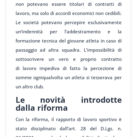
non
potevano essere
titolari di contr
atti di
lavoro, ma
solo di accor
di economici non
cedibili.
Le
società potevano perc
epire esclusivamente
un
‘indennità per
l’addestramento e
la
formazione tec
nica del giov
ane atleta in
caso di
pass
aggio ad altra
squadra. L’impossibilità
di
sottoscrivere un
vero e proprio
contratto
di
lavoro impediva di
fatto la perce
zione di
somme og
niqualvolta un
atleta si tes
serava per
un
altro club.
Le novità introdotte
dalla riforma
Con la
riforma, il rap
porto di lavoro sport
ivo è
stato discipl
inato dall’art.
28 del D.Lgs. n
.