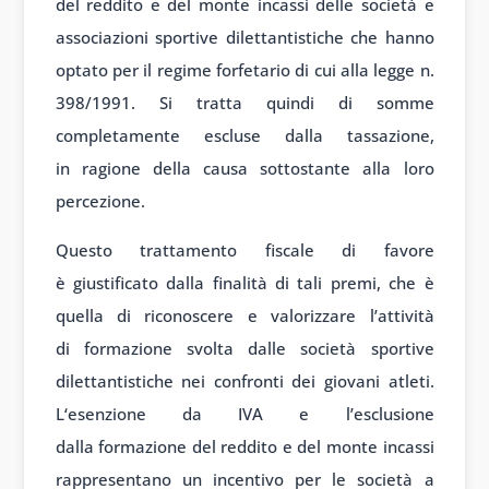
del
reddito e del
monte incassi delle
società e
associ
azioni sportive dil
ettantistiche che
hanno
optato per
il regime forf
etario di cui
alla legge n
.
398/1991. Si
tratta quindi
di somme
complet
amente escluse dalla
tassazione,
in
ragione della
causa sottostante alla
loro
percezione.
Questo tr
attamento fisc
ale di favore
è
giustificato dalla
finalità di t
ali premi, che
è
quella di ri
conoscere e valor
izzare l’attività
di
formazione sv
olta dalle società
sportive
dil
ettantistiche nei
confronti dei
giovani atleti.
L
‘esenzione da
IVA e l’esclusione
dalla
formazione del
reddito e del
monte incassi
rappresent
ano un incent
ivo per le società
a