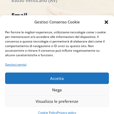
83030 Venticano (AV)
Email
Gestisci Consenso Cookie
info@studiopizzano.it
Per fornire le migliori esperienze, utilizziamo tecnologie come i cookie
per memorizzare e/o accedere alle informazioni del dispositivo. Il
P.IVA
consenso a queste tecnologie ci permetterà di elaborare dati come il
comportamento di navigazione o ID unici su questo sito. Non
IT02754810642
acconsentire o ritirare il consenso può influire negativamente su
alcune caratteristiche e funzioni.
ISCRIVITI ALLA
Gestisci servizi
NEWSLETTER
Per restare sempre aggiornato su tutte le
Accetta
novità, clicca sul pulsante qui sotto e
Nega
iscriviti alla nostra newsletter.
Visualizza le preferenze
ISCRIVITI ALLA
Cookie Policy
Privacy policy