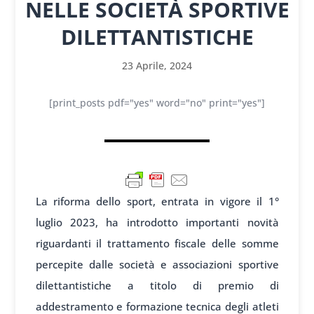
NELLE SOCIETÀ SPORTIVE
DILETTANTISTICHE
23 Aprile, 2024
[print_posts pdf="yes" word="no" print="yes"]
La ri
forma dello sport
, entrata in vig
ore il 1°
lug
lio 2023, ha int
rodotto import
anti novità
riguardanti il
trattamento fisc
ale delle som
me
percepite dalle
società e associ
azioni sportive
dil
ettantistiche a
titolo di premio
di
addestramento e
formazione tec
nica degli atl
eti