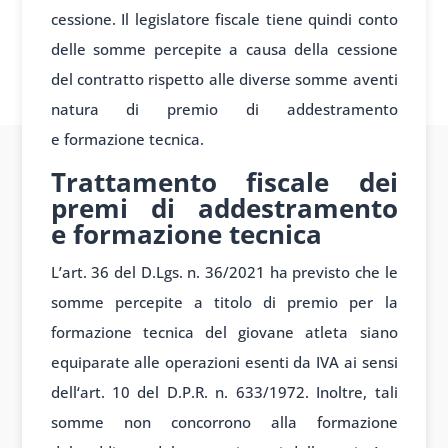
cess
ione. Il legisl
atore fiscale tiene
quindi conto
delle
somme percepite a
causa della cess
ione
del contr
atto rispetto alle
diverse somme av
enti
natura di
premio di ad
destramento
e
formazione tec
nica.
Trattamento fiscale dei
premi di addestramento
e formazione tecnica
L’art.
36 del D.Lgs. n
. 36/2021 ha prev
isto che le
som
me percepite a
titolo di premio
per la
formazione tec
nica del giov
ane atleta siano
equip
arate alle oper
azioni esenti da
IVA ai sensi
dell
‘art. 10 del D
.P.R. n. 633/1972. Inoltre
, tali
somme non
concorrono alla
formazione