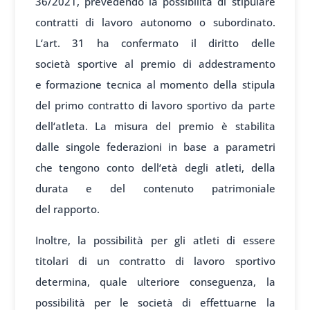
36/2021, pre
vedendo la poss
ibilità di stip
ulare
contratti di
lavoro autonom
o o subordinato.
L
‘art. 31 ha conf
ermato il dir
itto delle
società
sportive al premio
di addestramento
e
formazione tec
nica al momento
della stipula
del
primo contratto di
lavoro sport
ivo da parte
dell
‘atleta. La mis
ura del premio
è stabilita
dalle
singole feder
azioni in base
a parametri
che
tengono conto dell
‘età degli atl
eti, della
du
rata e del conten
uto patrimoniale
del
rapporto.
Inoltre, la
possibilità per
gli atleti di
essere
titolari di
un contratto di
lavoro sport
ivo
determina, quale
ulteriore consegu
enza, la
poss
ibilità per le
società di eff
ettuarne la