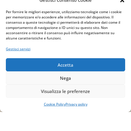
Gestisci Consenso Cookie
Indirizzo
Per fornire le migliori esperienze, utilizziamo tecnologie come i cookie
per memorizzare e/o accedere alle informazioni del dispositivo. Il
via Sant’Alessio, 5
consenso a queste tecnologie ci permetterà di elaborare dati come il
83030 Venticano (AV)
comportamento di navigazione o ID unici su questo sito. Non
acconsentire o ritirare il consenso può influire negativamente su
alcune caratteristiche e funzioni.
Email
Gestisci servizi
info@studiopizzano.it
Accetta
P.IVA
Nega
IT02754810642
Visualizza le preferenze
ISCRIVITI ALLA
NEWSLETTER
Cookie Policy
Privacy policy
Per restare sempre aggiornato su tutte le
novità, clicca sul pulsante qui sotto e
iscriviti alla nostra newsletter.