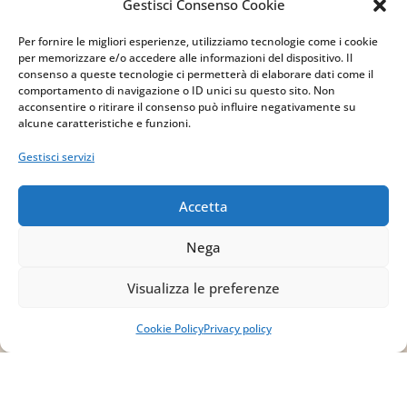
Gestisci Consenso Cookie
Per fornire le migliori esperienze, utilizziamo tecnologie come i cookie
per memorizzare e/o accedere alle informazioni del dispositivo. Il
Indirizzo
consenso a queste tecnologie ci permetterà di elaborare dati come il
comportamento di navigazione o ID unici su questo sito. Non
via Sant’Alessio, 5
acconsentire o ritirare il consenso può influire negativamente su
alcune caratteristiche e funzioni.
83030 Venticano (AV)
Gestisci servizi
Email
Accetta
info@studiopizzano.it
Nega
P.IVA
Visualizza le preferenze
IT02754810642
Cookie Policy
Privacy policy
ISCRIVITI ALLA
NEWSLETTER
Per restare sempre aggiornato su tutte le