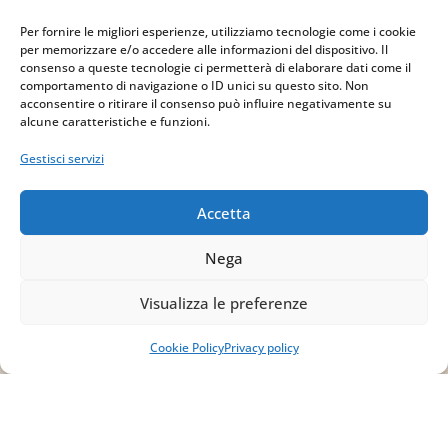
Per fornire le migliori esperienze, utilizziamo tecnologie come i cookie
per memorizzare e/o accedere alle informazioni del dispositivo. Il
Indirizzo
consenso a queste tecnologie ci permetterà di elaborare dati come il
comportamento di navigazione o ID unici su questo sito. Non
via Sant’Alessio, 5
acconsentire o ritirare il consenso può influire negativamente su
83030 Venticano (AV)
alcune caratteristiche e funzioni.
Gestisci servizi
Email
Accetta
info@studiopizzano.it
Nega
P.IVA
Visualizza le preferenze
IT02754810642
Cookie Policy
Privacy policy
ISCRIVITI ALLA
NEWSLETTER
Per restare sempre aggiornato su tutte le