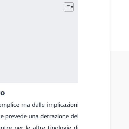
freccia
su/giù
per
aumentare
o
diminuire
il
volume.
to
mplice ma dalle implicazioni
ne prevede una detrazione del
ntre per le altre tipologie di