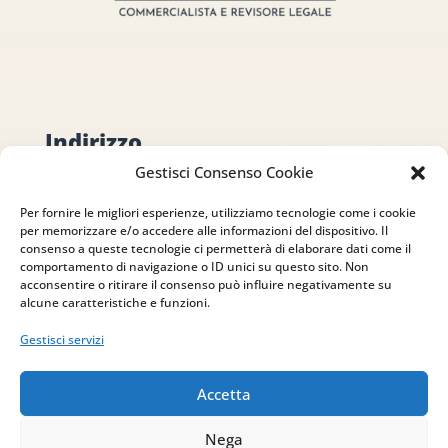
Indirizzo
Gestisci Consenso Cookie
via Sant’Alessio, 5
83030 Venticano (AV)
Per fornire le migliori esperienze, utilizziamo tecnologie come i cookie
per memorizzare e/o accedere alle informazioni del dispositivo. Il
consenso a queste tecnologie ci permetterà di elaborare dati come il
Email
comportamento di navigazione o ID unici su questo sito. Non
acconsentire o ritirare il consenso può influire negativamente su
info@studiopizzano.it
alcune caratteristiche e funzioni.
Gestisci servizi
P.IVA
IT02754810642
Accetta
Nega