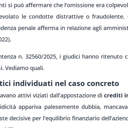
enti si può affermare che l’omissione era colpe
olato le condotte distrattive o fraudolente. 
denza penale afferma in relazione agli amministra
022).
tenza n. 32560/2025, i giudici hanno ritenuto c
si. Vediamo quali.
ici individuati nel caso concreto
tavano attivi viziati dall’appostazione di
crediti 
idicità appariva palesemente dubbia, mancava q
ste decisive per l’equilibrio finanziario dell’azie