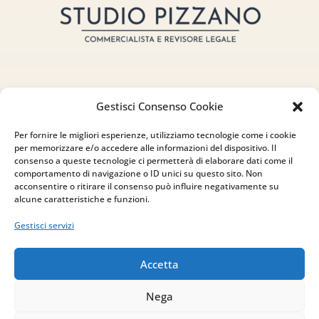
Gestisci Consenso Cookie
Indirizzo
Per fornire le migliori esperienze, utilizziamo tecnologie come i cookie
per memorizzare e/o accedere alle informazioni del dispositivo. Il
via Sant’Alessio, 5
consenso a queste tecnologie ci permetterà di elaborare dati come il
83030 Venticano (AV)
comportamento di navigazione o ID unici su questo sito. Non
acconsentire o ritirare il consenso può influire negativamente su
alcune caratteristiche e funzioni.
Email
Gestisci servizi
info@studiopizzano.it
Accetta
P.IVA
Nega
IT02754810642