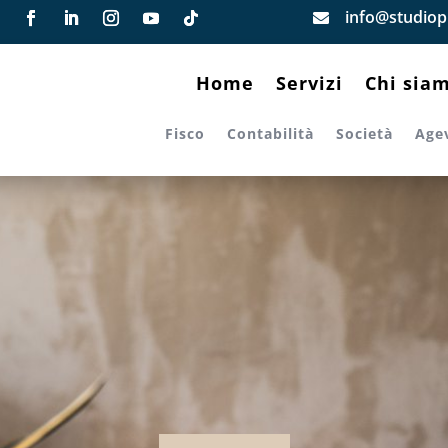
info@studiopi

Home
Servizi
Chi sia
Fisco
Contabilità
Società
Age