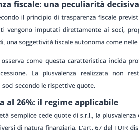
nza fiscale: una peculiarità decisiv
ondo il principio di trasparenza fiscale previst
otti vengono imputati direttamente ai soci, pr
i, una soggettività fiscale autonoma come nelle s
si osserva come questa caratteristica incida p
i cessione. La plusvalenza realizzata non res
soci secondo le rispettive quote.
a al 26%: il regime applicabile
à semplice cede quote di s.r.l., la plusvalenza
iversi di natura finanziaria. L’art. 67 del TUIR di