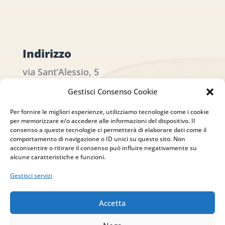
Indirizzo
via Sant’Alessio, 5
83030 Venticano (AV)
Gestisci Consenso Cookie
Email
Per fornire le migliori esperienze, utilizziamo tecnologie come i cookie
per memorizzare e/o accedere alle informazioni del dispositivo. Il
consenso a queste tecnologie ci permetterà di elaborare dati come il
info@studiopizzano.it
comportamento di navigazione o ID unici su questo sito. Non
acconsentire o ritirare il consenso può influire negativamente su
alcune caratteristiche e funzioni.
P.IVA
Gestisci servizi
IT02754810642
Accetta
ISCRIVITI ALLA
NEWSLETTER