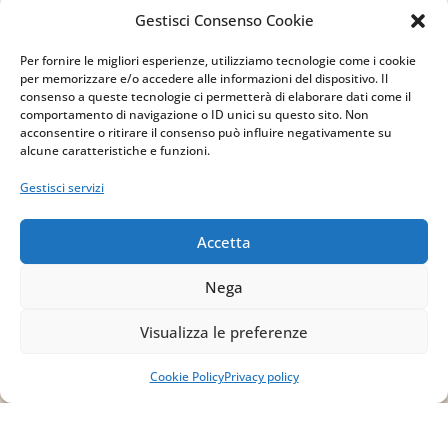
via Sant’Alessio, 5
Gestisci Consenso Cookie
83030 Venticano (AV)
Per fornire le migliori esperienze, utilizziamo tecnologie come i cookie
per memorizzare e/o accedere alle informazioni del dispositivo. Il
Email
consenso a queste tecnologie ci permetterà di elaborare dati come il
comportamento di navigazione o ID unici su questo sito. Non
acconsentire o ritirare il consenso può influire negativamente su
info@studiopizzano.it
alcune caratteristiche e funzioni.
Gestisci servizi
P.IVA
IT02754810642
Accetta
ISCRIVITI ALLA
Nega
NEWSLETTER
Visualizza le preferenze
Per restare sempre aggiornato su tutte le
novità, clicca sul pulsante qui sotto e
Cookie Policy
Privacy policy
iscriviti alla nostra newsletter.