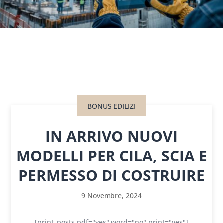
BONUS EDILIZI
IN ARRIVO NUOVI
MODELLI PER CILA, SCIA E
PERMESSO DI COSTRUIRE
9 Novembre, 2024
[print_posts pdf="yes" word="no" print="yes"]