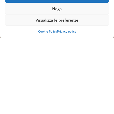
info@studiopizzano.it
Nega
P.IVA
Visualizza le preferenze
IT02754810642
Cookie Policy
Privacy policy
ISCRIVITI ALLA
NEWSLETTER
Per restare sempre aggiornato su tutte le
novità, clicca sul pulsante qui sotto e
iscriviti alla nostra newsletter.
ISCRIVITI ALLA
NEWSLETTER