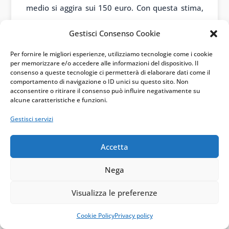
medio si aggira sui 150 euro. Con questa stima,
si potrebbero coprire circa 320.000 domande.
Gestisci Consenso Cookie
Se invece la maggioranza delle richieste venisse
Per fornire le migliori esperienze, utilizziamo tecnologie come i cookie
da famiglie con ISEE basso – scenario plausibile
per memorizzare e/o accedere alle informazioni del dispositivo. Il
consenso a queste tecnologie ci permetterà di elaborare dati come il
considerando che l’incentivo è più interessante
comportamento di navigazione o ID unici su questo sito. Non
acconsentire o ritirare il consenso può influire negativamente su
per chi ha un reddito contenuto – l’importo
alcune caratteristiche e funzioni.
medio salirebbe e il numero di domande
Gestisci servizi
accoglibili scenderebbe. Diciamo che in uno
scenario pessimistico si potrebbero soddisfare
Accetta
240.000 richieste, in uno ottimistico si potrebbe
arrivare a 480.000.
Nega
Il mercato italiano degli elettrodomestici vale
Visualizza le preferenze
oltre 15 milioni di pezzi venduti all’anno secondo
Cookie Policy
Privacy policy
i dati di settore. Anche nello scenario più