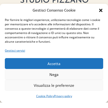
Gestisci Consenso Cookie
Per fornire le migliori esperienze, utilizziamo tecnologie come i cookie
per memorizzare e/o accedere alle informazioni del dispositivo. Il
consenso a queste tecnologie ci permetterà di elaborare dati come il
comportamento di navigazione o ID unici su questo sito. Non
Indirizzo
acconsentire o ritirare il consenso può influire negativamente su
alcune caratteristiche e funzioni.
via Sant’Alessio, 5
Gestisci servizi
83030 Venticano (AV)
Accetta
Email
Nega
info@studiopizzano.it
Visualizza le preferenze
P.IVA
Cookie Policy
Privacy policy
IT02754810642