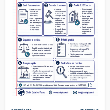
←
precedente
successivo
→