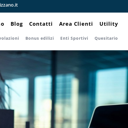
zzano.it
mo
Blog
Contatti
Area Clienti
Utility
volazioni
Bonus edilizi
Enti Sportivi
Quesitario