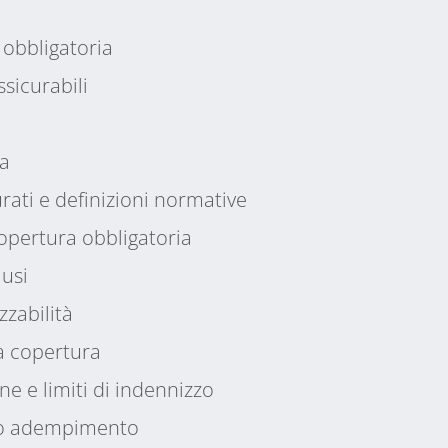
 obbligatoria
sicurabili
ra
urati e definizioni normative
copertura obbligatoria
lusi
zzabilità
a copertura
one e limiti di indennizzo
to adempimento