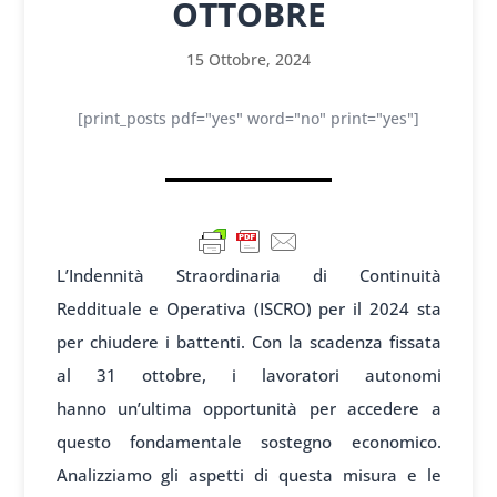
OTTOBRE
15 Ottobre, 2024
[print_posts pdf="yes" word="no" print="yes"]
L’
Indennità Straordinaria di
Continuità
Reddit
uale e Operativa (ISCRO) per il
2024 sta
per chi
udere i battenti
. Con la scadenza f
issata
al 31 ottobre, i l
avoratori autonomi
hanno
un’ultima opportunità per
accedere a
questo fon
damentale sostegno
economico.
An
alizziamo gli
aspetti di questa misura e
le