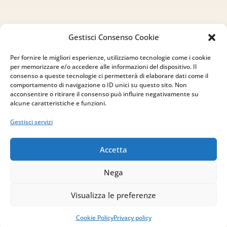
Gestisci Consenso Cookie
Indirizzo
Per fornire le migliori esperienze, utilizziamo tecnologie come i cookie
per memorizzare e/o accedere alle informazioni del dispositivo. Il
via Sant’Alessio, 5
consenso a queste tecnologie ci permetterà di elaborare dati come il
83030 Venticano (AV)
comportamento di navigazione o ID unici su questo sito. Non
acconsentire o ritirare il consenso può influire negativamente su
alcune caratteristiche e funzioni.
Email
Gestisci servizi
info@studiopizzano.it
Accetta
P.IVA
Nega
IT02754810642
Visualizza le preferenze
ISCRIVITI ALLA
NEWSLETTER
Cookie Policy
Privacy policy