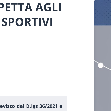
PETTA AGLI
SPORTIVI
visto dal D.lgs 36/2021 e