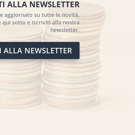
ITI ALLA NEWSLETTER
 aggiornato su tutte le novità,
 qui sotto e iscriviti alla nostra
newsletter.
TI ALLA NEWSLETTER