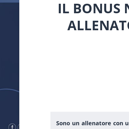
IL BONUS 
ALLENAT
Sono un allenatore con u