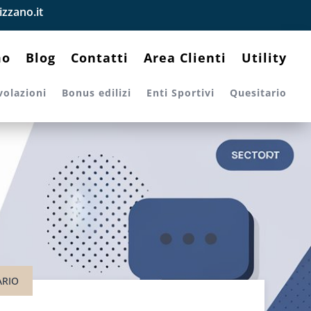
zzano.it
mo
Blog
Contatti
Area Clienti
Utility
volazioni
Bonus edilizi
Enti Sportivi
Quesitario
ARIO