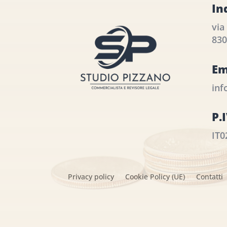
In
via
830
Em
inf
P.
IT0
Privacy policy
Cookie Policy (UE)
Contatti