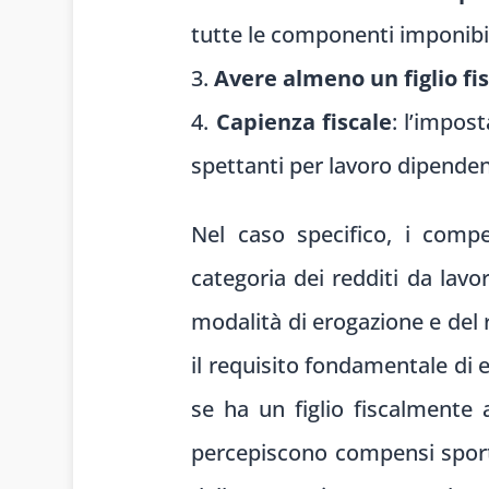
tutte le componenti imponibili
Avere almeno un figlio fi
Capienza fiscale
: l’impos
spettanti per lavoro dipenden
Nel caso specifico, i compen
categoria dei redditi da lavo
modalità di erogazione e del 
il requisito fondamentale di
se ha un figlio fiscalmente 
percepiscono compensi sportiv