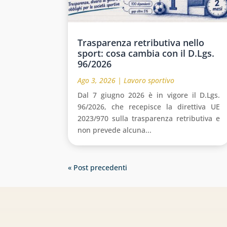
Trasparenza retributiva nello
sport: cosa cambia con il D.Lgs.
96/2026
Ago 3, 2026
|
Lavoro sportivo
Dal 7 giugno 2026 è in vigore il D.Lgs.
96/2026, che recepisce la direttiva UE
2023/970 sulla trasparenza retributiva e
non prevede alcuna...
« Post precedenti