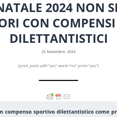
NATALE 2024 NON S
ORI CON COMPENSI 
DILETTANTISTICI
25 Novembre, 2024
[print_posts pdf="yes" word="no" print="yes"]
n compenso sportivo dilettantistico come pre