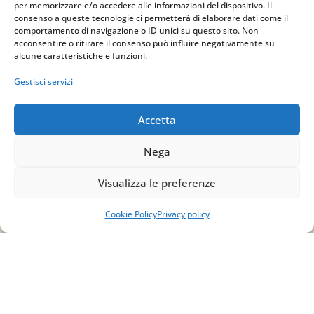
via Sant’Alessio, 5
per memorizzare e/o accedere alle informazioni del dispositivo. Il
consenso a queste tecnologie ci permetterà di elaborare dati come il
83030 Venticano (AV)
comportamento di navigazione o ID unici su questo sito. Non
acconsentire o ritirare il consenso può influire negativamente su
alcune caratteristiche e funzioni.
Email
Gestisci servizi
info@studiopizzano.it
Accetta
P.IVA
Nega
IT02754810642
Visualizza le preferenze
ISCRIVITI ALLA
NEWSLETTER
Cookie Policy
Privacy policy
Per restare sempre aggiornato su tutte le
novità, clicca sul pulsante qui sotto e
iscriviti alla nostra newsletter.