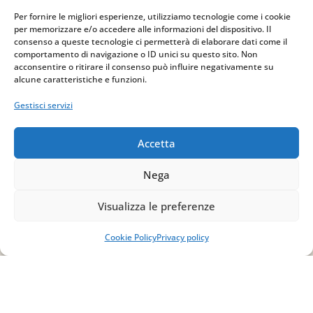
Per fornire le migliori esperienze, utilizziamo tecnologie come i cookie
per memorizzare e/o accedere alle informazioni del dispositivo. Il
consenso a queste tecnologie ci permetterà di elaborare dati come il
comportamento di navigazione o ID unici su questo sito. Non
acconsentire o ritirare il consenso può influire negativamente su
alcune caratteristiche e funzioni.
Gestisci servizi
Accetta
Nega
Indirizzo
Visualizza le preferenze
via Sant’Alessio, 5
83030 Venticano (AV)
Cookie Policy
Privacy policy
Email
info@studiopizzano.it