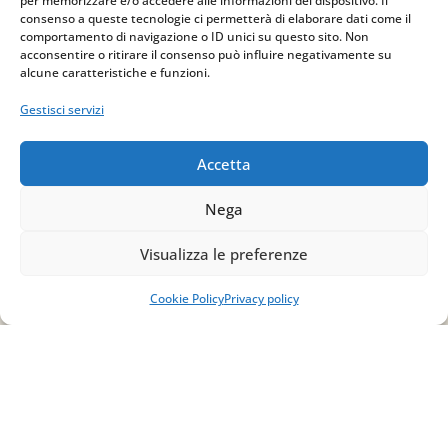
per memorizzare e/o accedere alle informazioni del dispositivo. Il
consenso a queste tecnologie ci permetterà di elaborare dati come il
comportamento di navigazione o ID unici su questo sito. Non
acconsentire o ritirare il consenso può influire negativamente su
alcune caratteristiche e funzioni.
Gestisci servizi
Accetta
Nega
Indirizzo
Visualizza le preferenze
via Sant’Alessio, 5
83030 Venticano (AV)
Cookie Policy
Privacy policy
Email
info@studiopizzano.it