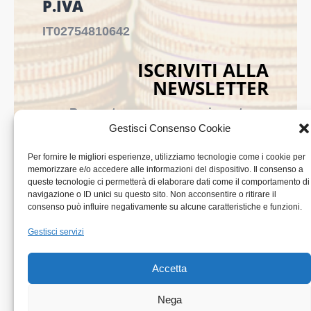
P.IVA
IT02754810642
ISCRIVITI ALLA
NEWSLETTER
Per restare sempre aggiornato su
Gestisci Consenso Cookie
tutte le novità, clicca sul pulsante qui
sotto e iscriviti alla nostra newsletter.
Per fornire le migliori esperienze, utilizziamo tecnologie come i cookie per
memorizzare e/o accedere alle informazioni del dispositivo. Il consenso a
queste tecnologie ci permetterà di elaborare dati come il comportamento di
ISCRIVITI ALLA
navigazione o ID unici su questo sito. Non acconsentire o ritirare il
consenso può influire negativamente su alcune caratteristiche e funzioni.
NEWSLETTER
Gestisci servizi
Accetta
Nega