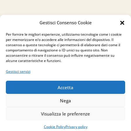
Indirizzo
Gestisci Consenso Cookie
via Sant’Alessio, 5
Per fornire le migliori esperienze, utilizziamo tecnologie come i cookie
83030 Venticano (AV)
per memorizzare e/o accedere alle informazioni del dispositivo. Il
consenso a queste tecnologie ci permetterà di elaborare dati come il
comportamento di navigazione o ID unici su questo sito. Non
Email
acconsentire o ritirare il consenso può influire negativamente su
alcune caratteristiche e funzioni.
info@studiopizzano.it
Gestisci servizi
P.IVA
Accetta
IT02754810642
Nega
ISCRIVITI ALLA
Visualizza le preferenze
NEWSLETTER
Per restare sempre aggiornato su tutte le
Cookie Policy
Privacy policy