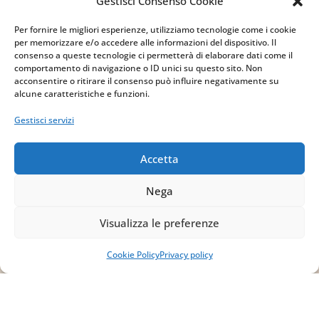
Gestisci Consenso Cookie
83030 Venticano (AV)
Per fornire le migliori esperienze, utilizziamo tecnologie come i cookie
per memorizzare e/o accedere alle informazioni del dispositivo. Il
Email
consenso a queste tecnologie ci permetterà di elaborare dati come il
comportamento di navigazione o ID unici su questo sito. Non
acconsentire o ritirare il consenso può influire negativamente su
info@studiopizzano.it
alcune caratteristiche e funzioni.
Gestisci servizi
P.IVA
IT02754810642
Accetta
ISCRIVITI ALLA
Nega
NEWSLETTER
Visualizza le preferenze
Per restare sempre aggiornato su tutte le
novità, clicca sul pulsante qui sotto e
Cookie Policy
Privacy policy
iscriviti alla nostra newsletter.