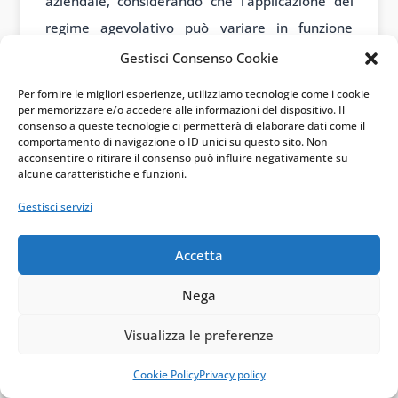
aziendale, considerando che l’applicazione del
regime agevolativo può variare in funzione
dell’epoca di maturazione delle perdite,
Gestisci Consenso Cookie
dell’ingresso nel gruppo e dell’eventuale
Per fornire le migliori esperienze, utilizziamo tecnologie come i cookie
omologazione mediante superamento dei test
per memorizzare e/o accedere alle informazioni del dispositivo. Il
consenso a queste tecnologie ci permetterà di elaborare dati come il
normativi.
comportamento di navigazione o ID unici su questo sito. Non
acconsentire o ritirare il consenso può influire negativamente su
alcune caratteristiche e funzioni.
←
precedente
successivo
→
Gestisci servizi
perdite fiscali infragruppo
,
gruppo societario
,
Accetta
interessi indeducibili
,
eccedenze ACE
,
Riforma fiscale
,
operazioni straordinarie
,
Nega
consolidato fiscale
Visualizza le preferenze
Cookie Policy
Privacy policy