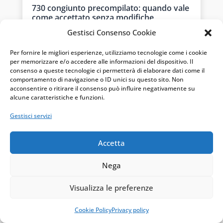
730 congiunto precompilato: quando vale
come accettato senza modifiche
Ago 4, 2026
|
Dichiarazioni
Gestisci Consenso Cookie
Le indicazioni dell’Agenzia delle entrate sul 730
Per fornire le migliori esperienze, utilizziamo tecnologie come i cookie
precompilato presentato in forma congiunta
per memorizzare e/o accedere alle informazioni del dispositivo. Il
sono cambiate nel tempo: cosa significa per il
consenso a queste tecnologie ci permetterà di elaborare dati come il
controllo formale su oneri e detrazioni.
comportamento di navigazione o ID unici su questo sito. Non
acconsentire o ritirare il consenso può influire negativamente su
alcune caratteristiche e funzioni.
Gestisci servizi
Accetta
Nega
Visualizza le preferenze
Cookie Policy
Privacy policy