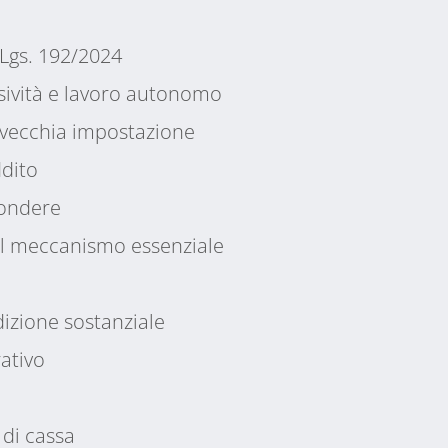
D.Lgs. 192/2024
sività e lavoro autonomo
 vecchia impostazione
ddito
fondere
 il meccanismo essenziale
dizione sostanziale
rativo
o di cassa