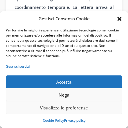
coordinamento temporale. La lettera arriva al
contribuente, che si rivolge al commercialista, il
Gestisci Consenso Cookie
quale a sua volta deve contattare un tecnico per
Per fornire le migliori esperienze, utilizziamo tecnologie come i cookie
la valutazione catastale. I 30 giorni per
per memorizzare e/o accedere alle informazioni del dispositivo. Il
consenso a queste tecnologie ci permetterà di elaborare dati come il
rispondere possono non essere sufficienti,
comportamento di navigazione o ID unici su questo sito. Non
specialmente se il tecnico deve effettuare
acconsentire o ritirare il consenso può influire negativamente su
alcune caratteristiche e funzioni.
sopralluoghi o reperire documentazione presso
Gestisci servizi
gli archivi comunali.
In questi casi è possibile chiedere una proroga,
Accetta
motivandola adeguatamente. L’Agenzia, nella
Nega
maggior parte dei casi, concede tempi aggiuntivi
se la richiesta è ragionevole e documentata.
Visualizza le preferenze
L’importante è attivarsi tempestivamente e non
Cookie Policy
Privacy policy
attendere l’ultimo momento.