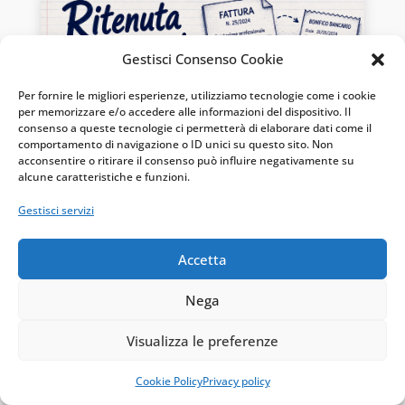
Gestisci Consenso Cookie
Per fornire le migliori esperienze, utilizziamo tecnologie come i cookie
per memorizzare e/o accedere alle informazioni del dispositivo. Il
consenso a queste tecnologie ci permetterà di elaborare dati come il
comportamento di navigazione o ID unici su questo sito. Non
acconsentire o ritirare il consenso può influire negativamente su
alcune caratteristiche e funzioni.
Ritenuta d’acconto non versata: il
Gestisci servizi
professionista non ne risponde
Lug 31, 2026
|
Professionisti
Accetta
Quando il sostituto d'imposta trattiene la
ritenuta d'acconto sul compenso professionale
Nega
ma omette di versarla, il professionista non è...
Visualizza le preferenze
« Post precedenti
Cookie Policy
Privacy policy