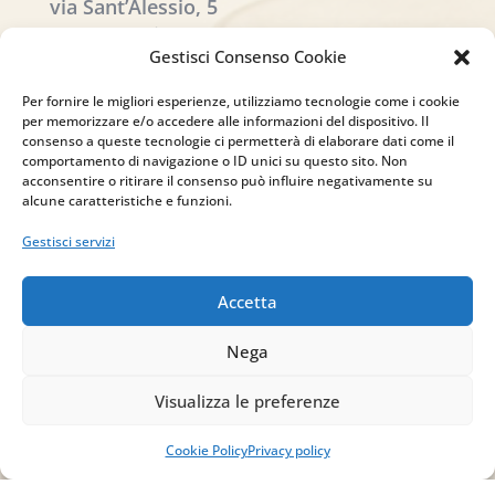
via Sant’Alessio, 5
83030 Venticano (AV)
Gestisci Consenso Cookie
Email
Per fornire le migliori esperienze, utilizziamo tecnologie come i cookie
per memorizzare e/o accedere alle informazioni del dispositivo. Il
info@studiopizzano.it
consenso a queste tecnologie ci permetterà di elaborare dati come il
comportamento di navigazione o ID unici su questo sito. Non
acconsentire o ritirare il consenso può influire negativamente su
P.IVA
alcune caratteristiche e funzioni.
IT02754810642
Gestisci servizi
ISCRIVITI ALLA
Accetta
NEWSLETTER
Nega
Per restare sempre aggiornato su tutte le
novità, clicca sul pulsante qui sotto e
Visualizza le preferenze
iscriviti alla nostra newsletter.
Cookie Policy
Privacy policy