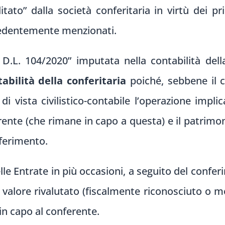
editato” dalla società conferitaria in virtù dei pr
edentemente menzionati.
x D.L. 104/2020” imputata nella contabilità dell
abilità della conferitaria
poiché, sebbene il c
di vista civilistico-contabile l’operazione impli
ente (che rimane in capo a questa) e il patrimo
nferimento.
le Entrate in più occasioni, a seguito del confer
o valore rivalutato (fiscalmente riconosciuto o me
in capo al conferente.