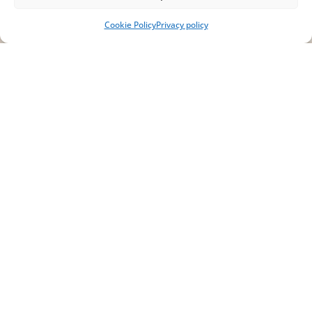
IT02754810642
Cookie Policy
Privacy policy
ISCRIVITI ALLA
NEWSLETTER
Per restare sempre aggiornato su tutte le
novità, clicca sul pulsante qui sotto e
iscriviti alla nostra newsletter.
ISCRIVITI ALLA
NEWSLETTER