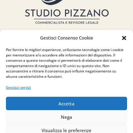
Gestisci Consenso Cookie
Per fornire le migliori esperienze, utilizziamo tecnologie come i cookie
per memorizzare e/o accedere alle informazioni del dispositivo. Il
Indirizzo
consenso a queste tecnologie ci permetterà di elaborare dati come il
comportamento di navigazione o ID unici su questo sito. Non
via Sant’Alessio, 5
acconsentire o ritirare il consenso può influire negativamente su
alcune caratteristiche e funzioni.
83030 Venticano (AV)
Gestisci servizi
Email
Accetta
info@studiopizzano.it
Nega
P.IVA
Visualizza le preferenze