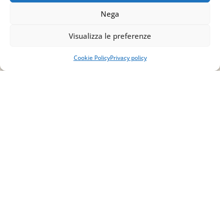
Nega
Email
Visualizza le preferenze
info@studiopizzano.it
Cookie Policy
Privacy policy
P.IVA
IT02754810642
ISCRIVITI ALLA
NEWSLETTER
Per restare sempre aggiornato su tutte le
novità, clicca sul pulsante qui sotto e
iscriviti alla nostra newsletter.
ISCRIVITI ALLA