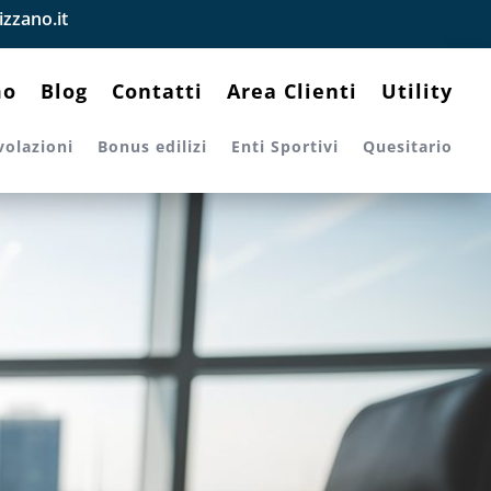
zzano.it
mo
Blog
Contatti
Area Clienti
Utility
volazioni
Bonus edilizi
Enti Sportivi
Quesitario