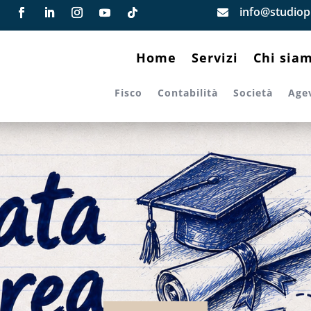
info@studiopi

Home
Servizi
Chi sia
Fisco
Contabilità
Società
Age