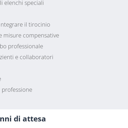
li elenchi speciali
tegrare il tirocinio
 le misure compensative
albo professionale
ienti e collaboratori
e
a professione
nni di attesa