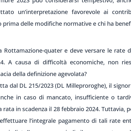
vembre 2023 può considerarsi tempestivo, anch
tato un’interpretazione favorevole ai contrib
 prima delle modifiche normative e chi ha benefi
la Rottamazione-quater e deve versare le rate d
4. A causa di difficoltà economiche, non rie
icacia della definizione agevolata?
otta dal DL 215/2023 (DL Milleproroghe), il signor 
anche in caso di mancato, insufficiente o tar
 rata in scadenza il 28 febbraio 2024. Tuttavia, p
ffettuare l’integrale pagamento di tali rate ent