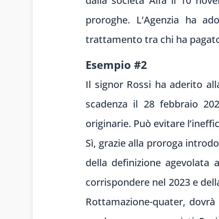
dalla società Alfa il 10 no
proroghe. L’Agenzia ha adot
trattamento tra chi ha pagato
Esempio #2
Il signor Rossi ha aderito al
scadenza il 28 febbraio 202
originarie. Può evitare l’ineff
Sì, grazie alla proroga introd
della definizione agevolata 
corrispondere nel 2023 e della
Rottamazione-quater, dovrà e