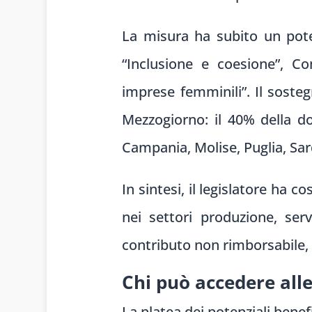
La misura ha subito un pote
“Inclusione e coesione”, Co
imprese femminili”. Il soste
Mezzogiorno: il 40% della dot
Campania, Molise, Puglia, Sard
In sintesi, il legislatore ha 
nei settori produzione, ser
contributo non rimborsabile, 
Chi può accedere all
La platea dei potenziali benef