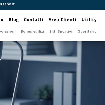
zzano.it
mo
Blog
Contatti
Area Clienti
Utility
volazioni
Bonus edilizi
Enti Sportivi
Quesitario