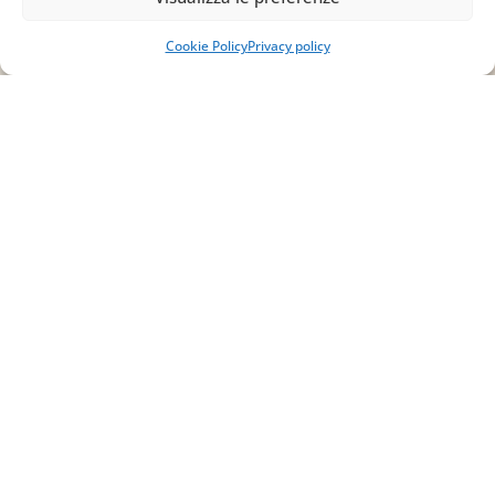
Email
Cookie Policy
Privacy policy
info@studiopizzano.it
P.IVA
IT02754810642
ISCRIVITI ALLA
NEWSLETTER
Per restare sempre aggiornato su tutte le
novità, clicca sul pulsante qui sotto e
iscriviti alla nostra newsletter.
ISCRIVITI ALLA