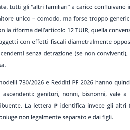
 tutti gli “altri familiari” a carico confluivano 
enitore unico – comodo, ma forse troppo generico
n la riforma dell’articolo 12 TUIR, quella conve
soggetti con effetti fiscali diametralmente oppost
cendenti senza detrazione (se non conviventi), fr
sa.
 modelli 730/2026 e Redditi PF 2026 hanno quindi
 ascendenti: genitori, nonni, bisnonni, vale a d
ribuente. La lettera
P
identifica invece gli altri
coniuge non legalmente separato e dai figli.