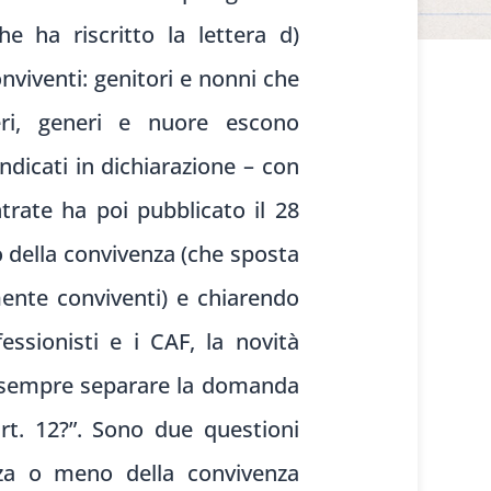
he ha riscritto la lettera d)
onviventi: genitori e nonni che
ceri, generi e nuore escono
dicati in dichiarazione – con
ntrate ha poi pubblicato il 28
to della convivenza (che sposta
mente conviventi) e chiarendo
essionisti e i CAF, la novità
re sempre separare la domanda
art. 12?”. Sono due questioni
nza o meno della convivenza