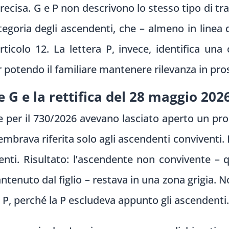
recisa. G e P non descrivono lo stesso tipo di tr
tegoria degli ascendenti, che – almeno in linea
rticolo 12. La lettera P, invece, identifica una
 potendo il familiare mantenere rilevanza in prosp
e G e la rettifica del 28 maggio 202
e per il 730/2026 avevano lasciato aperto un pr
embrava riferita solo agli ascendenti conviventi. 
denti. Risultato: l’ascendente non convivente – qu
ntenuto dal figlio – restava in una zona grigia
a P, perché la P escludeva appunto gli ascendenti