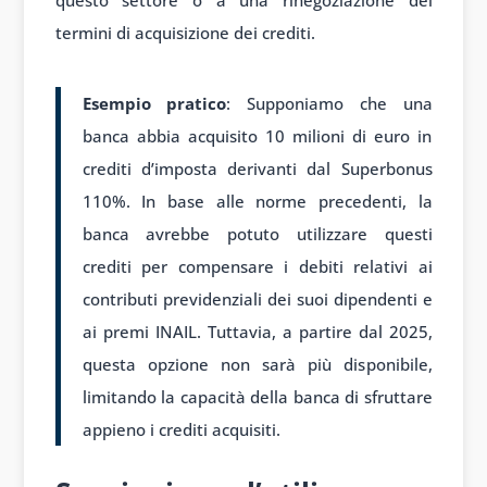
termini di acquisizione dei crediti.
Esempio pratico
: Supponiamo che una
banca abbia acquisito 10 milioni di euro in
crediti d’imposta derivanti dal Superbonus
110%. In base alle norme precedenti, la
banca avrebbe potuto utilizzare questi
crediti per compensare i debiti relativi ai
contributi previdenziali dei suoi dipendenti e
ai premi INAIL. Tuttavia, a partire dal 2025,
questa opzione non sarà più disponibile,
limitando la capacità della banca di sfruttare
appieno i crediti acquisiti.