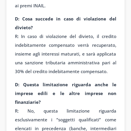
ai premi INAIL.
D: Cosa succede in caso di violazione del
divieto?
R: In caso di violazione del divieto, il credito
indebitamente compensato verrà recuperato,
insieme agli interessi maturati, e sarà applicata
una sanzione tributaria amministrativa pari al
30% del credito indebitamente compensato.
D: Questa limitazione riguarda anche le
imprese edili e le altre imprese non
finanziarie?
R: No, questa limitazione riguarda
esclusivamente i “soggetti qualificati” come
elencati in precedenza (banche, intermediari