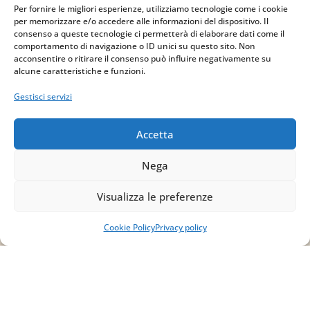
Per fornire le migliori esperienze, utilizziamo tecnologie come i cookie
per memorizzare e/o accedere alle informazioni del dispositivo. Il
via Sant’Alessio, 5
consenso a queste tecnologie ci permetterà di elaborare dati come il
83030 Venticano (AV)
comportamento di navigazione o ID unici su questo sito. Non
acconsentire o ritirare il consenso può influire negativamente su
alcune caratteristiche e funzioni.
Email
Gestisci servizi
info@studiopizzano.it
Accetta
P.IVA
Nega
IT02754810642
Visualizza le preferenze
ISCRIVITI ALLA
NEWSLETTER
Cookie Policy
Privacy policy
Per restare sempre aggiornato su tutte le
novità, clicca sul pulsante qui sotto e
iscriviti alla nostra newsletter.