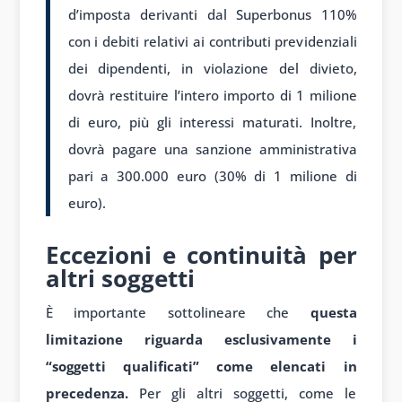
d’imposta derivanti dal Superbonus 110%
con i debiti relativi ai contributi previdenziali
dei dipendenti, in violazione del divieto,
dovrà restituire l’intero importo di 1 milione
di euro, più gli interessi maturati. Inoltre,
dovrà pagare una sanzione amministrativa
pari a 300.000 euro (30% di 1 milione di
euro).
Eccezioni e continuità per
altri soggetti
È importante sottolineare che
questa
limitazione riguarda esclusivamente i
“soggetti qualificati” come elencati in
precedenza.
Per gli altri soggetti, come le