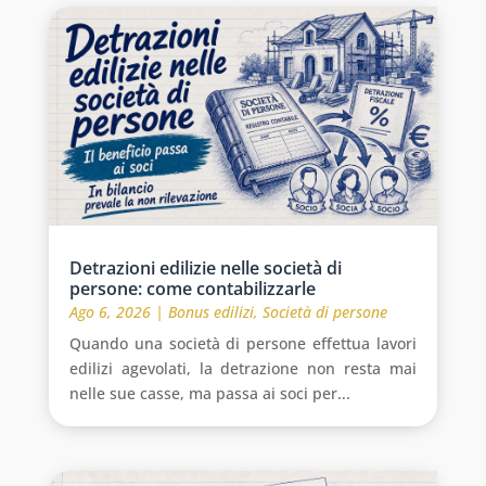
Detrazioni edilizie nelle società di
persone: come contabilizzarle
Ago 6, 2026
|
Bonus edilizi
,
Società di persone
Quando una società di persone effettua lavori
edilizi agevolati, la detrazione non resta mai
nelle sue casse, ma passa ai soci per...