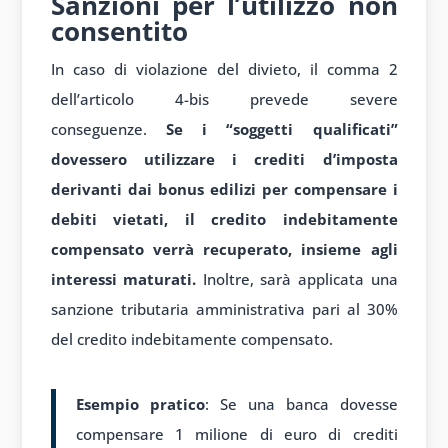
Sanzioni per l’utilizzo non
consentito
In caso di violazione del divieto, il comma 2
dell’articolo 4-bis prevede severe
conseguenze.
Se i “soggetti qualificati”
dovessero utilizzare i crediti d’imposta
derivanti dai bonus edilizi per compensare i
debiti vietati, il credito indebitamente
compensato verrà recuperato, insieme agli
interessi maturati.
Inoltre, sarà applicata una
sanzione tributaria amministrativa pari al 30%
del credito indebitamente compensato.
Esempio pratico
: Se una banca dovesse
compensare 1 milione di euro di crediti