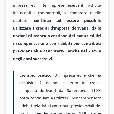
imprese edili, le imprese esercenti attività
industriali o commerciali, ivi comprese quelle
quotate,
continua ad essere possibile
utilizzare i crediti d’imposta derivanti dalle
opzioni di sconto o cessione dei bonus edilizi
in compensazione con i debiti per contributi
previdenziali e assicurativi, anche nel 2025 e
negli anni successivi.
Esempio pratico
: Un’impresa edile che ha
acquisito 2 milioni di euro in crediti
d’imposta derivanti dal Superbonus 110%
potrà continuare a utilizzarli per compensare
i debiti relativi ai contributi previdenziali dei
propri dipendenti e ai premi INAIL, anche