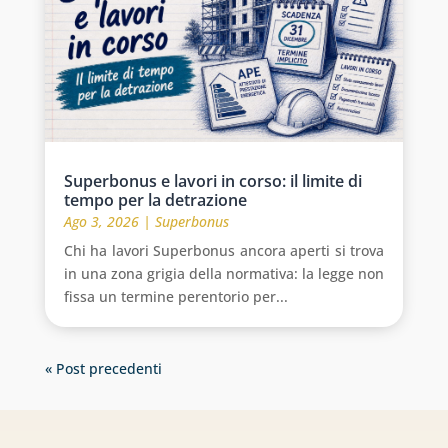
Superbonus e lavori in corso: il limite di
tempo per la detrazione
Ago 3, 2026
|
Superbonus
Chi ha lavori Superbonus ancora aperti si trova
in una zona grigia della normativa: la legge non
fissa un termine perentorio per...
« Post precedenti