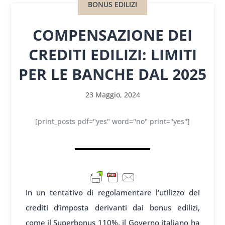
BONUS EDILIZI
COMPENSAZIONE DEI
CREDITI EDILIZI: LIMITI
PER LE BANCHE DAL 2025
23 Maggio, 2024
[print_posts pdf="yes" word="no" print="yes"]
In un tentativo di regolamentare l’utilizzo dei
crediti d’imposta derivanti dai bonus edilizi,
come il Superbonus 110%, il Governo italiano ha