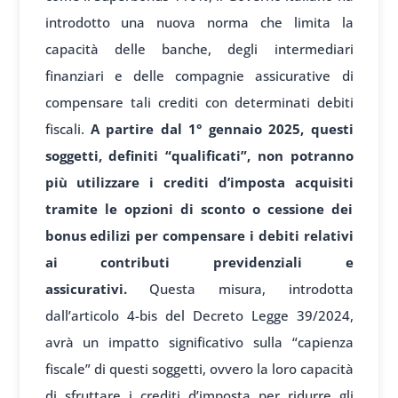
introdotto una nuova norma che limita la
capacità delle banche, degli intermediari
finanziari e delle compagnie assicurative di
compensare tali crediti con determinati debiti
fiscali.
A partire dal 1° gennaio 2025, questi
soggetti, definiti “qualificati”, non potranno
più utilizzare i crediti d’imposta acquisiti
tramite le opzioni di sconto o cessione dei
bonus edilizi per compensare i debiti relativi
ai contributi previdenziali e
assicurativi.
Questa misura, introdotta
dall’articolo 4-bis del Decreto Legge 39/2024,
avrà un impatto significativo sulla “capienza
fiscale” di questi soggetti, ovvero la loro capacità
di sfruttare i crediti d’imposta per ridurre gli