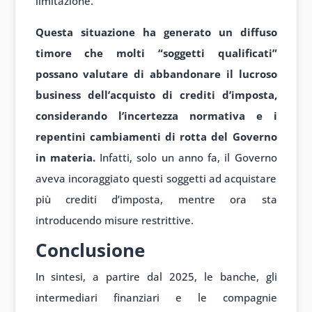
limitazione.
Questa situazione ha generato un diffuso
timore che molti “soggetti qualificati”
possano valutare di abbandonare il lucroso
business dell’acquisto di crediti d’imposta,
considerando l’incertezza normativa e i
repentini cambiamenti di rotta del Governo
in materia.
Infatti, solo un anno fa, il Governo
aveva incoraggiato questi soggetti ad acquistare
più crediti d’imposta, mentre ora sta
introducendo misure restrittive.
Conclusione
In sintesi, a partire dal 2025, le banche, gli
intermediari finanziari e le compagnie