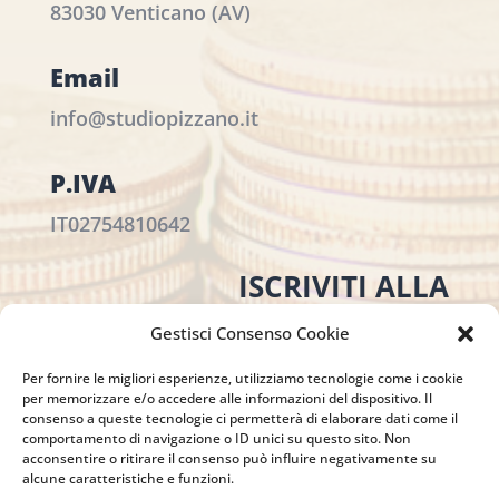
83030 Venticano (AV)
Email
info@studiopizzano.it
P.IVA
IT02754810642
ISCRIVITI ALLA
NEWSLETTER
Gestisci Consenso Cookie
Per restare sempre aggiornato su tutte le
novità, clicca sul pulsante qui sotto e
Per fornire le migliori esperienze, utilizziamo tecnologie come i cookie
per memorizzare e/o accedere alle informazioni del dispositivo. Il
iscriviti alla nostra newsletter.
consenso a queste tecnologie ci permetterà di elaborare dati come il
comportamento di navigazione o ID unici su questo sito. Non
acconsentire o ritirare il consenso può influire negativamente su
alcune caratteristiche e funzioni.
ISCRIVITI ALLA