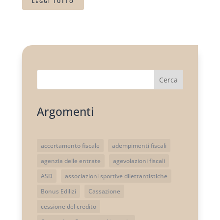
LEGGI TUTTO
Cerca
Argomenti
accertamento fiscale
adempimenti fiscali
agenzia delle entrate
agevolazioni fiscali
ASD
associazioni sportive dilettantistiche
Bonus Edilizi
Cassazione
cessione del credito