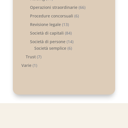
Operazioni straordinarie
(66)
Procedure concorsuali
(6)
Revisione legale
(13)
Società di capitali
(84)
Società di persone
(14)
Società semplice
(6)
Trust
(7)
Varie
(1)