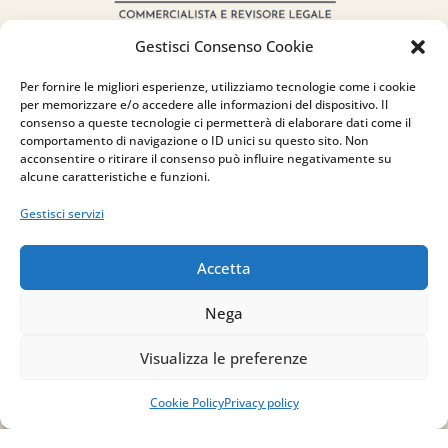
Gestisci Consenso Cookie
Per fornire le migliori esperienze, utilizziamo tecnologie come i cookie
per memorizzare e/o accedere alle informazioni del dispositivo. Il
consenso a queste tecnologie ci permetterà di elaborare dati come il
Indirizzo
comportamento di navigazione o ID unici su questo sito. Non
acconsentire o ritirare il consenso può influire negativamente su
alcune caratteristiche e funzioni.
via Sant’Alessio, 5
83030 Venticano (AV)
Gestisci servizi
Email
Accetta
info@studiopizzano.it
Nega
P.IVA
Visualizza le preferenze
IT02754810642
Cookie Policy
Privacy policy