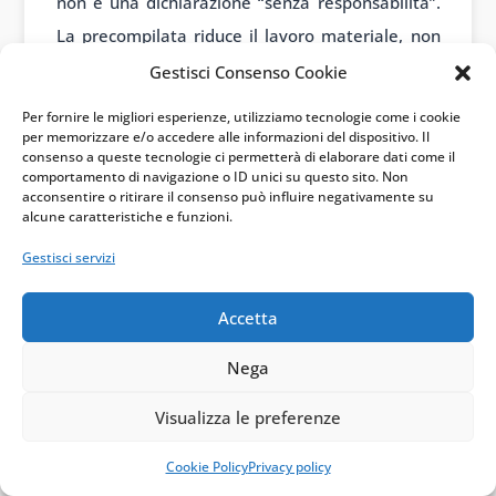
non è una dichiarazione “senza responsabilità”.
La precompilata riduce il lavoro materiale, non
elimina il dovere di controllo. Soprattutto
Gestisci Consenso Cookie
quando l’Amministrazione stessa segnala che i
Per fornire le migliori esperienze, utilizziamo tecnologie come i cookie
dati sono ancora in elaborazione.
per memorizzare e/o accedere alle informazioni del dispositivo. Il
consenso a queste tecnologie ci permetterà di elaborare dati come il
Cosa controllare prima
comportamento di navigazione o ID unici su questo sito. Non
acconsentire o ritirare il consenso può influire negativamente su
dell’invio finale
alcune caratteristiche e funzioni.
Prima di trasmettere il 730 precompilato 2026
Gestisci servizi
dopo una rielaborazione, conviene passare da
Accetta
questa verifica minima:
Nega
Controllo
Segnale di
Area
operativo
attenzione
Visualizza le preferenze
Cookie Policy
Privacy policy
CU lavoro