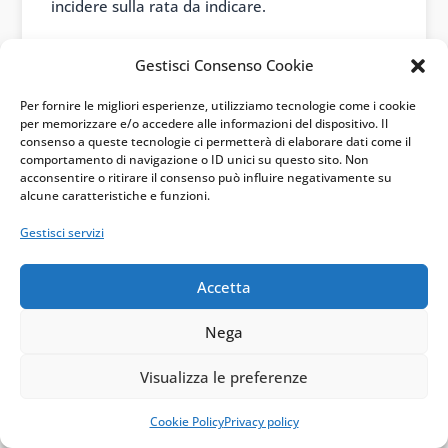
incidere sulla rata da indicare.
Gestisci Consenso Cookie
Caso specifico:
in caso di vendita
dell’immobile, le quote residue di detrazione
Per fornire le migliori esperienze, utilizziamo tecnologie come i cookie
per memorizzare e/o accedere alle informazioni del dispositivo. Il
– salvo diversa pattuizione contrattuale – si
consenso a queste tecnologie ci permetterà di elaborare dati come il
comportamento di navigazione o ID unici su questo sito. Non
trasferiscono all’acquirente. Se il venditore le
acconsentire o ritirare il consenso può influire negativamente su
ha continuate a indicare in dichiarazione
alcune caratteristiche e funzioni.
senza accordo scritto contrario, l’errore è già
Gestisci servizi
stato commesso e si propaga nelle rate
successive caricate dalla precompilata.
Accetta
Il caso degli eredi
Nega
Visualizza le preferenze
Una sezione particolare riguarda i contribuenti
deceduti.
Cookie Policy
Privacy policy