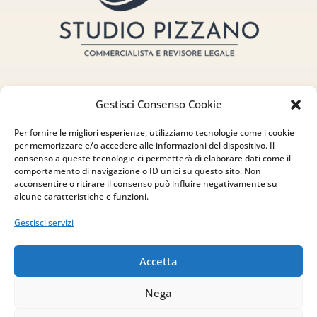
Gestisci Consenso Cookie
Per fornire le migliori esperienze, utilizziamo tecnologie come i cookie
Indirizzo
per memorizzare e/o accedere alle informazioni del dispositivo. Il
consenso a queste tecnologie ci permetterà di elaborare dati come il
via Sant’Alessio, 5
comportamento di navigazione o ID unici su questo sito. Non
acconsentire o ritirare il consenso può influire negativamente su
83030 Venticano (AV)
alcune caratteristiche e funzioni.
Gestisci servizi
Email
info@studiopizzano.it
Accetta
Nega
P.IVA