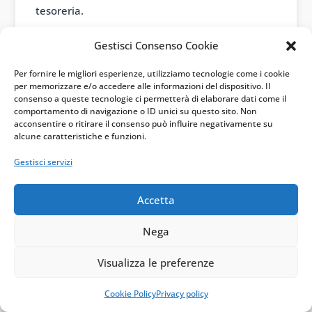
tesoreria.
La difesa passa dalla
Gestisci Consenso Cookie
prevenzione
Per fornire le migliori esperienze, utilizziamo tecnologie come i cookie
Il punto debole di molti contribuenti è la
per memorizzare e/o accedere alle informazioni del dispositivo. Il
consenso a queste tecnologie ci permetterà di elaborare dati come il
gestione passiva dei debiti iscritti a ruolo. Si
comportamento di navigazione o ID unici su questo sito. Non
acconsentire o ritirare il consenso può influire negativamente su
attende la notifica più pesante. Poi si tenta di
alcune caratteristiche e funzioni.
rimediare quando il conto è già fermo.
Gestisci servizi
Un controllo periodico della posizione con
Accetta
Agenzia delle Entrate-Riscossione evita questa
dinamica. Permette di intercettare cartelle,
Nega
avvisi, intimazioni e carichi definibili prima che
Visualizza le preferenze
parta la procedura esecutiva.
Per imprese e professionisti la verifica dovrebbe
Cookie Policy
Privacy policy