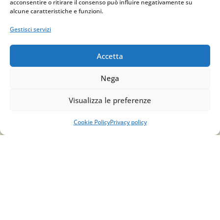
acconsentire o ritirare il consenso può influire negativamente su
alcune caratteristiche e funzioni.
info@studiopizzano.it
Gestisci servizi
P.IVA
Accetta
IT02754810642
Nega
ISCRIVITI ALLA
NEWSLETTER
Visualizza le preferenze
Per restare sempre aggiornato su tutte le
Cookie Policy
Privacy policy
novità, clicca sul pulsante qui sotto e
iscriviti alla nostra newsletter.
ISCRIVITI ALLA
NEWSLETTER