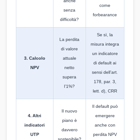
anche
come
senza
forbearance
difficoltà?
Se sì, la
La perdita
misura integra
di valore
un indicatore
3. Calcolo
attuale
di default ai
NPV
netto
sensi dell’art.
supera
178, par. 3,
l’1%?
lett. d), CRR
Il default può
Il nuovo
4. Altri
emergere
piano è
indicatori
anche con
davvero
UTP
perdita NPV
sostenibile?