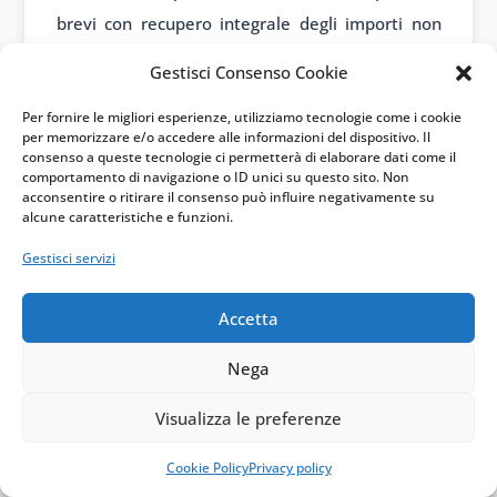
brevi con recupero integrale degli importi non
pagati entro tre mesi; periodi di grazia limitati in
Gestisci Consenso Cookie
cui il debitore paga almeno gli interessi; piani
Per fornire le migliori esperienze, utilizziamo tecnologie come i cookie
successivi che compensano la banca per la
per memorizzare e/o accedere alle informazioni del dispositivo. Il
perdita di valore attuale.
consenso a queste tecnologie ci permetterà di elaborare dati come il
comportamento di navigazione o ID unici su questo sito. Non
acconsentire o ritirare il consenso può influire negativamente su
Si consideri una PMI che subisce un ritardo negli
alcune caratteristiche e funzioni.
incassi dalla pubblica amministrazione. La banca
Gestisci servizi
concede tre mesi di sospensione, con recupero
integrale subito dopo. Se il piano è credibile e
Accetta
non vi sono altri segnali di tensione, la misura
Nega
può restare fuori dal default. Se invece la stessa
PMI chiede dodici mesi di sospensione piena,
Visualizza le preferenze
con pagamenti molto bassi all’inizio e maxi rata
Cookie Policy
Privacy policy
finale, il rischio cambia natura.